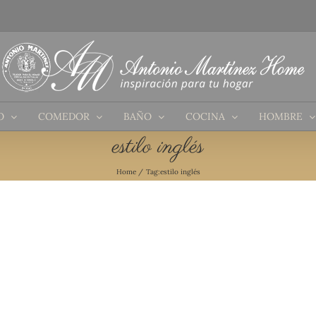
O
COMEDOR
BAÑO
COCINA
HOMBRE
estilo inglés
Home
Tag:
estilo inglés